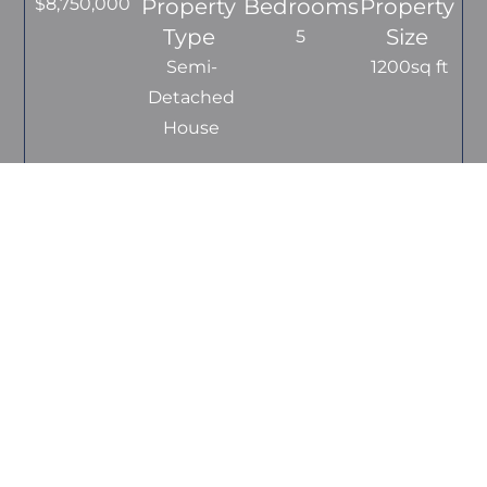
$8,750,000
Property
Bedrooms
Property
Type
Size
5
Semi-
1200sq ft
Detached
House